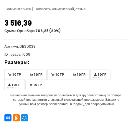
1 комментариев
|
Написать комментарий, отзыв
3 516,39
Сумма Орг.сбора 703,28 (20%)
Артикул: DBS0038
ID Товара: 1069
Размеры:
10ГР
10ГР
10ГР
10ГР
10ГР
занято
10ГР
10ГР
занято
Размерная линейка товаров, используется для группового выкупа товара,
который поставляется упаковкой включающей все размеры. Закажите
нужный вам размер, записавшись в "рядок", для сбора упаковки.