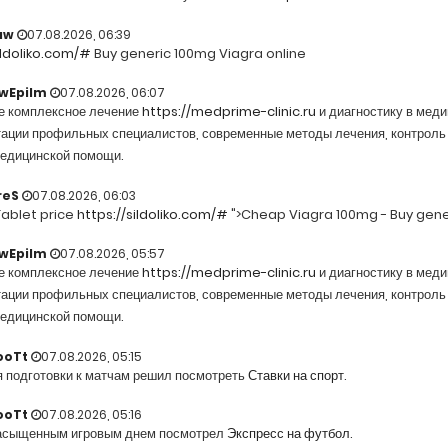
aw
07.08.2026, 06:39
ildoliko.com/#
Buy generic 100mg Viagra online
wEpilm
07.08.2026, 06:07
е комплексное лечение
https://medprime-clinic.ru
и диагностику в меди
ации профильных специалистов, современные методы лечения, контроль 
медицинской помощи.
reS
07.08.2026, 06:03
Tablet price
https://sildoliko.com/#
">Cheap Viagra 100mg - Buy gene
wEpilm
07.08.2026, 05:57
е комплексное лечение
https://medprime-clinic.ru
и диагностику в меди
ации профильных специалистов, современные методы лечения, контроль 
медицинской помощи.
ooTt
07.08.2026, 05:15
я подготовки к матчам решил посмотреть
Ставки на спорт
.
ooTt
07.08.2026, 05:16
асыщенным игровым днем посмотрел
Экспресс на футбол
.