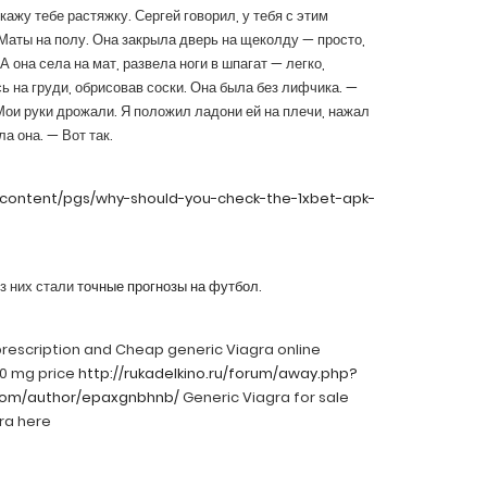
ажу тебе растяжку. Сергей говорил, у тебя с этим
 Маты на полу. Она закрыла дверь на щеколду — просто,
 А она села на мат, развела ноги в шпагат — легко,
 на груди, обрисовав соски. Она была без лифчика. —
Мои руки дрожали. Я положил ладони ей на плечи, нажал
а она. — Вот так.
-content/pgs/why-should-you-check-the-1xbet-apk-
з них стали
точные прогнозы на футбол
.
prescription and Cheap generic Viagra online
50 mg price
http://rukadelkino.ru/forum/away.php?
.com/author/epaxgnbhnb/
Generic Viagra for sale
ra here