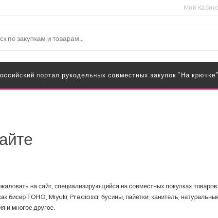
Мой Кабин
оссийский портал рукодельных совместных закупок "На крючке
айте
жаловать на сайт, специализирующийся на совместных покупках товаров 
как бисер TOHO,
Miyuki
,
Preciosa
, бусины, пайетки, канитель, натуральн
я и многое другое.