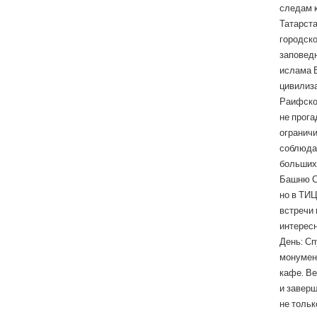
следам к
Татарста
городско
заповед
ислама 
цивилиз
Раифског
не прога
ограничи
соблюдал
больших 
Башню Сю
но в ТИЦ
встречи 
интересн
День: Сп
монумент
кафе. Ве
и заверш
не тольк