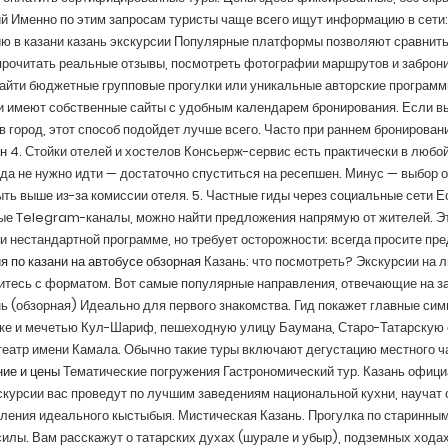
й Именно по этим запросам туристы чаще всего ищут информацию в сети
ю в казани казань экскурсии Популярные платформы позволяют сравнить 
рочитать реальные отзывы, посмотреть фотографии маршрутов и заброни
айти бюджетные групповые прогулки или уникальные авторские программ
 имеют собственные сайты с удобным календарем бронирования. Если вы 
в город, этот способ подойдет лучше всего. Часто при раннем бронирован
н
4. Стойки отелей и хостелов Консьерж-сервис есть практически в любой 
да не нужно идти — достаточно спуститься на ресепшен. Минус — выбор 
ть выше из-за комиссии отеля. 5. Частные гиды через социальные сети Е
ые Telegram-каналы, можно найти предложения напрямую от жителей. Эт
и нестандартной программе, но требует осторожности: всегда просите пр
я по казани на автобусе обзорная
Казань: что посмотреть? Экскурсии на л
тесь с форматом. Вот самые популярные направления, отвечающие на зап
ь (обзорная) Идеально для первого знакомства. Гид покажет главные си
е и мечетью Кул-Шариф, пешеходную улицу Баумана, Старо-Татарскую с
театр имени Камала. Обычно такие туры включают дегустацию местного ч
ие и цены
Тематические погружения Гастрономический тур. Казань офици
скурсии вас проведут по лучшим заведениям национальной кухни, научат 
ления идеального кыстыбыя. Мистическая Казань. Прогулка по старинным
илы. Вам расскажут о татарских духах (шурале и убыр), подземных ходах