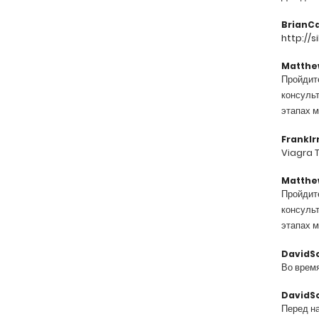
BrianC
http://s
Matthe
Пройдит
консульт
этапах 
FrankIr
Viagra 
Matthe
Пройдит
консульт
этапах 
DavidS
Во врем
DavidS
Перед н