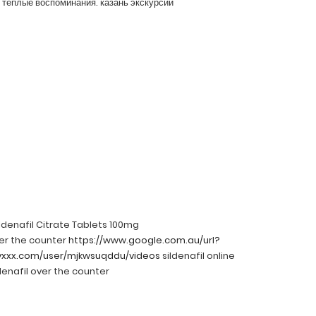
 теплые воспоминания. казань экскурсии
ildenafil Citrate Tablets 100mg
er the counter
https://www.google.com.au/url?
yxxx.com/user/mjkwsuqddu/videos
sildenafil online
denafil over the counter