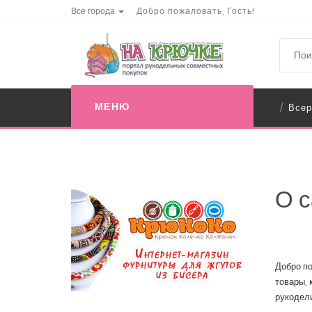
Все города
Добро пожаловать, Гость!
МЕНЮ
Всер
/
О с
Добро по
товары, 
рукодели