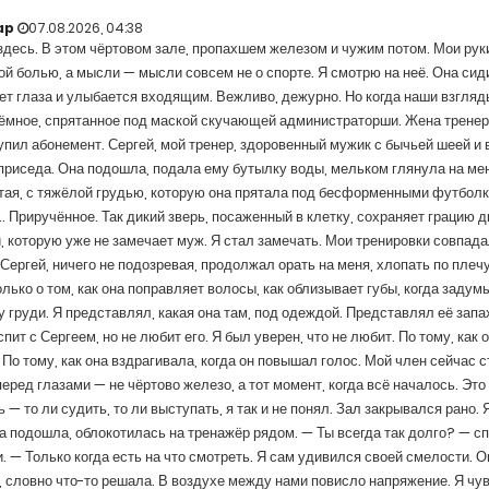
ap
07.08.2026, 04:38
здесь. В этом чёртовом зале, пропахшем железом и чужим потом. Мои ру
й болью, а мысли — мысли совсем не о спорте. Я смотрю на неё. Она сиди
т глаза и улыбается входящим. Вежливо, дежурно. Но когда наши взгляды
ёмное, спрятанное под маской скучающей администраторши. Жена тренер
упил абонемент. Сергей, мой тренер, здоровенный мужик с бычьей шеей и
приседа. Она подошла, подала ему бутылку воды, мельком глянула на ме
ая, с тяжёлой грудью, которую она прятала под бесформенными футболк
... Приручённое. Так дикий зверь, посаженный в клетку, сохраняет грацию д
, которую уже не замечает муж. Я стал замечать. Мои тренировки совпадал
 Сергей, ничего не подозревая, продолжал орать на меня, хлопать по плечу
лько о том, как она поправляет волосы, как облизывает губы, когда задум
 груди. Я представлял, какая она там, под одеждой. Представлял её запах
спит с Сергеем, но не любит его. Я был уверен, что не любит. По тому, как
 По тому, как она вздрагивала, когда он повышал голос.
Мой член сейчас ст
перед глазами — не чёртово железо, а тот момент, когда всё началось. Это
ь — то ли судить, то ли выступать, я так и не понял. Зал закрывался ран
а подошла, облокотилась на тренажёр рядом.
— Ты всегда так долго? — с
. — Только когда есть на что смотреть. Я сам удивился своей смелости. О
, словно что-то решала. В воздухе между нами повисло напряжение. Я чув