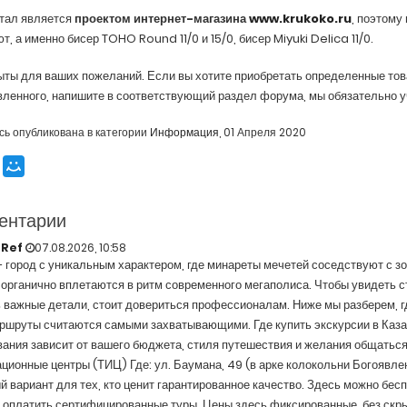
ртал является
проектом интернет-магазина
www.
krukoko
.
ru
, поэтому
ют, а именно бисер TOHO
Round
11/0 и 15/0, бисер Miyuki De
lica
11/0.
ты для ваших пожеланий. Если вы хотите приобретать определенные това
ленного, напишите в соответствующий раздел форума, мы обязательно у
сь опубликована в категории
Информация
,
01 Апреля 2020
ентарии
tRef
07.08.2026, 10:58
 город с уникальным характером, где минареты мечетей соседствуют с з
органично вплетаются в ритм современного мегаполиса. Чтобы увидеть ст
 важные детали, стоит довериться профессионалам. Ниже мы разберем, где
аршруты считаются самыми захватывающими. Где купить экскурсии в Каз
ания зависит от вашего бюджета, стиля путешествия и желания общаться
ионные центры (ТИЦ) Где: ул. Баумана, 49 (в арке колокольни Богоявлен
 вариант для тех, кто ценит гарантированное качество. Здесь можно бесп
 оплатить сертифицированные туры. Цены здесь фиксированные, без скр