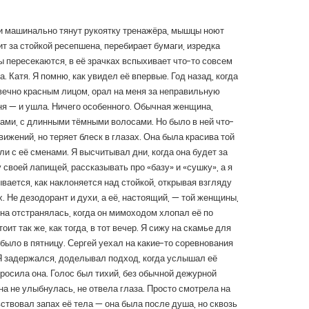
ки машинально тянут рукоятку тренажёра, мышцы ноют
т за стойкой ресепшена, перебирает бумаги, изредка
 пересекаются, в её зрачках вспыхивает что-то совсем
а. Катя.
Я помню, как увидел её впервые. Год назад, когда
 вечно красным лицом, орал на меня за неправильную
ня — и ушла. Ничего особенного. Обычная женщина,
ами, с длинными тёмными волосами. Но было в ней что-
вижений, но теряет блеск в глазах. Она была красива той
и с её сменами. Я высчитывал дни, когда она будет за
 своей лапищей, рассказывать про «базу» и «сушку», а я
ывается, как наклоняется над стойкой, открывая взгляду
. Не дезодорант и духи, а её, настоящий, — той женщины,
 она отстранялась, когда он мимоходом хлопал её по
оит так же, как тогда, в тот вечер. Я сижу на скамье для
 было в пятницу. Сергей уехал на какие-то соревнования
о. Я задержался, доделывал подход, когда услышал её
просила она. Голос был тихий, без обычной дежурной
на не улыбнулась, не отвела глаза. Просто смотрела на
ствовал запах её тела — она была после душа, но сквозь