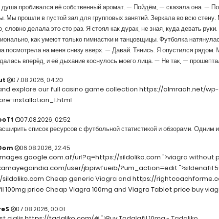
 душа пробивался её собственный аромат. — Пойдём, — сказала она. — Пок
. Мы прошли в пустой зал для групповых занятий. Зеркала во всю стену.
, словно делала это сто раз. Я стоял как дурак, не зная, куда девать руки.
онально, как умеют только гимнастки и танцовщицы. Футболка натянулась
а посмотрела на меня снизу вверх. — Давай. Тянись. Я опустился рядом. 
далась вперёд, и её дыхание коснулось моего лица. — Не так, — прошептал
ut
07.08.2026, 04:20
and explore our full casino game collection
https://almraah.net/wp
ore-installation_1.html
ooTt
07.08.2026, 02:52
сширить список ресурсов с футбольной статистикой и обзорами. Одним и
Dom
06.08.2026, 22:45
/images.google.com.af/url?q=https://sildoliko.com
">viagra without 
/kamayegaindia.com/user/jbpiwfueib/?um_action=edit
">sildenafil 
/sildoliko.com
Cheap generic Viagra and
https://rightcoachforme
il 100mg price
Cheap Viagra 100mg and
Viagra Tablet price
buy viag
reS
07.08.2026, 00:01
t cialis
https://tadaliko.com/#
">Buy Tadalafil 10mg - Tadaliko