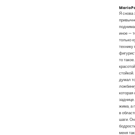
MarioP
Я снова 
привычно
поднимае
иное — т
только к
технику 
фигурист
то такое
красотой
стойкой.
думал то
ложбинку
которая 
заднице.
жима, а 
в област
шаги. Он
бодрости
меня так