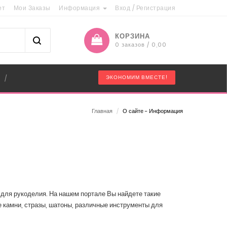
ет
Мои Заказы
Информация
Вход
/
Регистрация
КОРЗИНА
0 заказов / 0,00
"
ЭКОНОМИМ ВМЕСТЕ!
/
Главная
/
О сайте - Информация
для рукоделия. На нашем портале Вы найдете такие
ые камни, стразы, шатоны, различные инструменты для