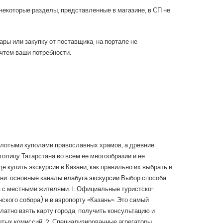
 некоторые разделы, представленные в магазине, в СП не
ры или закупку от поставщика, на портале не
чтем ваши потребности.
олотыми куполами православных храмов, а древние
олицу Татарстана во всем ее многообразии и не
 купить экскурсии в Казани, как правильно их выбрать и
ани: основные каналы
елабуга экскурсии
Выбор способа
 с местными жителями. 1. Официальные туристско-
ского собора) и в аэропорту «Казань». Это самый
латно взять карту города, получить консультацию и
ытых комиссий. 2. Специализированные агрегаторы