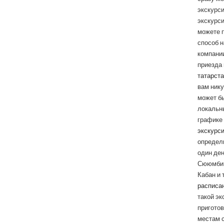
экскурси
экскурси
можете п
способ н
компании
приезда 
татарста
вам нику
может бы
локальн
графике 
экскурси
определи
один ден
Сююмбик
Кабан и 
расписан
такой эк
приготов
местам с