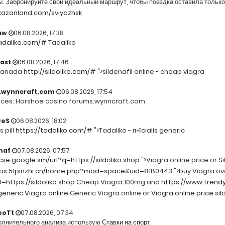
. Забронируйте свой идеальный маршрут, чтобы поездка оставила только
/kazanland.com/sviyazhsk
aw
06.08.2026, 17:38
tadaliko.com/#
Tadaliko
ast
06.08.2026, 17:46
 canada
http://sildoliko.com/#
">sildenafil online - cheap viagra
.wynncraft.com
06.08.2026, 17:54
ces: Horshoe casino forums.wynncraft.com
reS
06.08.2026, 18:02
s pill
https://tadaliko.com/#
">Tadaliko - п»їcialis generic
maf
07.08.2026, 07:57
cse.google.sm/url?q=https://sildoliko.shop
">Viagra online price or S
bbs.51pinzhi.cn/home.php?mod=space&uid=8180443
">buy Viagra ov
=https://sildoliko.shop
Cheap Viagra 100mg and
https://www.trend
eneric Viagra online
Generic Viagra online or
Viagra online price
sil
ooTt
07.08.2026, 07:34
олнительного анализа использую
Ставки на спорт
.