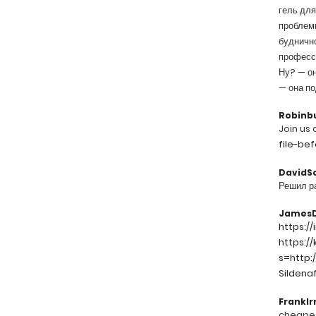
гель для
проблемы
буднично
професси
Ну? — он
— она по
Robinb
Join us 
file-bef
DavidS
Решил ра
James
https:/
https:/
s=http:/
Sildenaf
FrankIr
cheapes