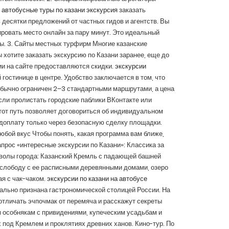
:
автобусные туры по казани экскурсия
заказать
десятки предложений от частных гидов и агентств. Вы
ровать место онлайн за пару минут. Это идеальный
ы. 3. Сайты местных турфирм Многие казанские
хотите заказать экскурсию по Казани заранее, еще до
ии на сайте предоставляются скидки.
экскурсии
гостинице в центре. Удобство заключается в том, что
обычно ограничен 2–3 стандартными маршрутами, а цена
сли пролистать городские паблики ВКонтакте или
от путь позволяет договориться об индивидуальном
едоплату только через безопасную сделку площадки.
юбой вкус Чтобы понять, какая программа вам ближе,
рос «интересные экскурсии по Казани»: Классика за
мволы города: Казанский Кремль с падающей башней
лободу с ее расписными деревянными домами, озеро
ая с чак-чаком.
экскурсии по казани на автобусе
ально признана гастрономической столицей России. На
отличать эчпочмак от перемяча и расскажут секреты
 особнякам с привидениями, купеческим усадьбам и
 под Кремлем и проклятиях древних ханов. Кино-тур. По