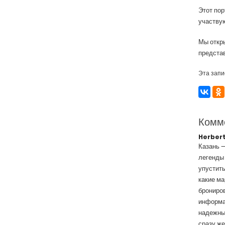
Этот по
участву
Мы откры
представ
Эта запи
Комм
Herber
Казань —
легенды 
упустить
какие м
брониров
информац
надежный
сразу же