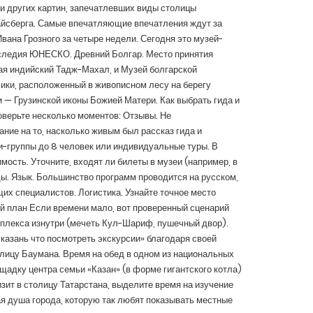
и других картин, запечатлевших виды столицы
 айсберга. Самые впечатляющие впечатления ждут за
вана Грозного за четыре недели. Сегодня это музей-
аследия ЮНЕСКО. Древний Болгар. Место принятия
я индийский Тадж-Махал, и Музей болгарской
ики, расположенный в живописном лесу на берегу
— Грузинской иконы Божией Матери. Как выбрать гида и
роверьте несколько моментов: Отзывы. Не
ние на то, насколько живым был рассказ гида и
и-группы до 8 человек или индивидуальные туры. В
ость. Уточните, входят ли билеты в музеи (например, в
. Язык. Большинство программ проводится на русском,
их специалистов. Логистика. Узнайте точное место
ый план Если времени мало, вот проверенный сценарий
мплекса изнутри (мечеть Кул-Шариф, пушечный двор).
«казань что посмотреть экскурсии» благодаря своей
лицу Баумана. Время на обед в одном из национальных
щадку центра семьи «Казан» (в форме гигантского котла)
зит в столицу Татарстана, выделите время на изучение
ая душа города, которую так любят показывать местные