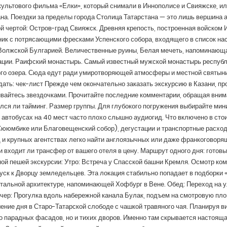
ультового фильма «Елки», который снимали в Иннополисе и Свияжске, ил
на. Поездки за пределы города Столица Татарстана — это лишь вершина
й чертой: Остров-град Свияжск. Древняя крепость, построенная войском И
ник с потрясающими фресками Успенского собора, входящего в список н
Волжской Булгарией. Величественные руины, Белая мечеть, напоминающа
ации. Раифский монастырь. Самый известный мужской монастырь республ
о озера. Сюда едут ради умиротворяющей атмосферы и местной святыни 
дать: чек-лист Прежде чем окончательно заказать экскурсию в Казани, п
вайтесь звездочками. Прочитайте последние комментарии, обращая внима
ся ли тайминг. Размер группы. Для глубокого погружения выбирайте мин
автобусах на 40 мест часто плохо слышно аудиогид. Что включено в стоим
юмбике или Благовещенский собор), дегустации и транспортные расходы
 и крупных агентствах легко найти англоязычных или даже франкоговорящ
и входит ли трансфер от вашего отеля в цену. Маршрут одного дня: готов
ой пешей экскурсии: Утро: Встреча у Спасской башни Кремля. Осмотр ко
уск к Дворцу земледельцев. Эта локация стабильно попадает в подборки 
альной архитектуре, напоминающей Хофбург в Вене. Обед: Переход на у
чер: Прогулка вдоль набережной канала Булак, подъем на смотровую пло
ение дня в Старо-Татарской слободе с чашкой травяного чая. Планируя ви
о парадных фасадов, но и тихих дворов. Именно там скрывается настоящ