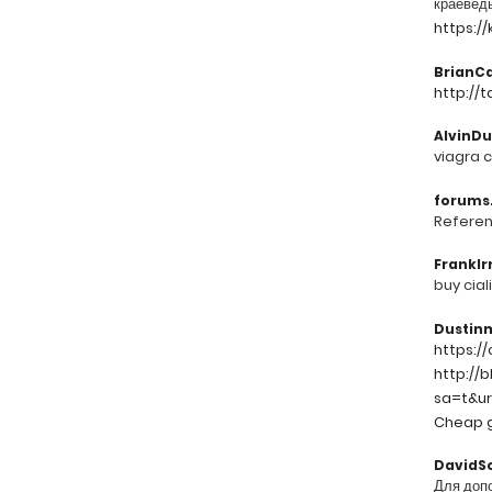
краеведы
https:/
BrianC
http://
AlvinDu
viagra
forums
Referen
FrankIr
buy ciali
Dustin
https://
http://
sa=t&url
Cheap g
DavidS
Для доп