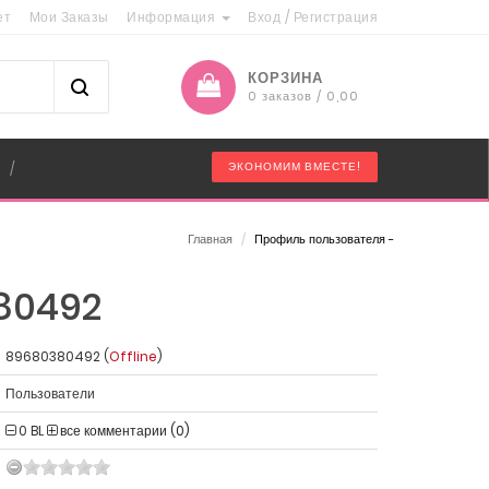
ет
Мои Заказы
Информация
Вход
/
Регистрация
КОРЗИНА
0 заказов / 0,00
"
ЭКОНОМИМ ВМЕСТЕ!
/
Главная
/
Профиль пользователя -
80492
89680380492 (
Offline
)
Пользователи
0
BL
все комментарии (0)