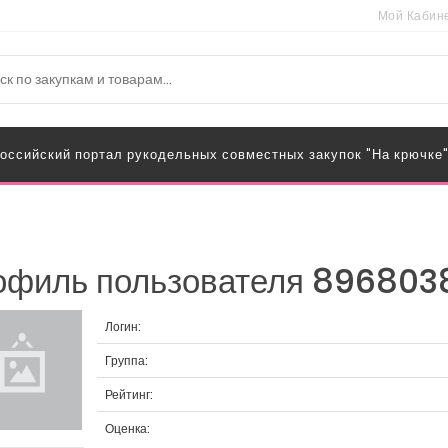
Мой Кабин
оссийский портал рукодельных совместных закупок "На крючке
офиль пользователя 896803
Логин:
Группа:
Рейтинг:
Оценка: