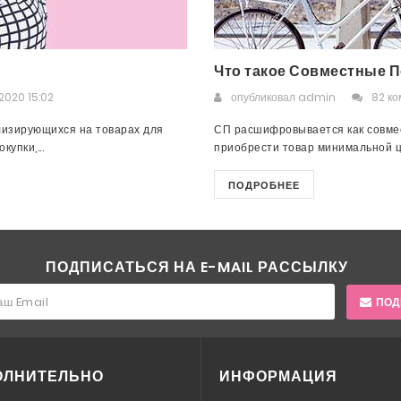
Что такое Совместные П
2020 15:02
опубликовал
admin
82 к
лизирующихся на товарах для
СП расшифровывается как совмес
упки,...
приобрести товар минимальной це
ПОДРОБНЕЕ
ПОДПИСАТЬСЯ НА E-MAIL РАССЫЛКУ
ПОД
ОЛНИТЕЛЬНО
ИНФОРМАЦИЯ