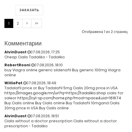
ЗАКАЗАТЬ
1
2
>
>>
Отображена 1 из 2 страниц
Комментарии
AlvinDuast
07.08.2026, 17:25
Cheap Cialis Tadaliko - Tadaliko
RobertRooni
07.08.2026, 18:10
buy Viagra online generic sildenafil Buy generic 100mg Viagra
online
WilliePat
07.08.2026, 18:49
Tadalafil price or Buy Tadalafil 5mg Cialis 20mg price in USA
https://images.google.mn/url?q=https://tadaliko.shop
cialis for
saleor
https://cyl-sp.com/home.php?mod=space&uid=161674
Buy Cialis online Buy Cialis online Buy Tadalafil 10mgand Cialis
20mg price in USA Buy Cialis online
AlvinDuast
07.08.2026, 18:51
Cialis without a doctor prescription Cialis without a doctor
prescription - Tadaliko