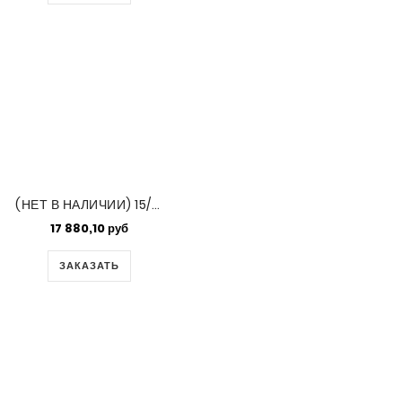
(НЕТ В НАЛИЧИИ) 15/0 Delica Op Chartreuse Ab -50 Gm Bag (DBS0169)
17 880,10 руб
ЗАКАЗАТЬ