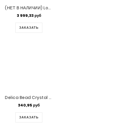
(НЕТ В НАЛИЧИИ) Long Magatama 4x7mm Matte Tr Lt Sapphire-100gm (2105F)
3 999,33 руб
ЗАКАЗАТЬ
Delica Bead Crystal Luster 50gm Bg (DB050-50)
340,95 руб
ЗАКАЗАТЬ