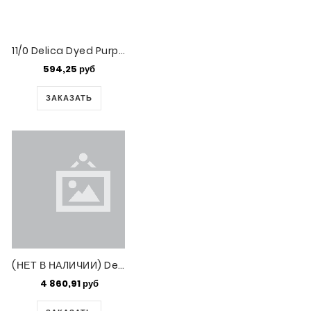
11/0 Delica Dyed Purple Silk Satin -50gm (DB1810-50)
594,25 руб
ЗАКАЗАТЬ
(НЕТ В НАЛИЧИИ) Delica Bd Crystal-silk Satin 100gm Bag (DB635)
4 860,91 руб