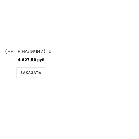
(НЕТ В НАЛИЧИИ) Long Magatama 4x7mm Jet Ab- 100gm (4555)
4 627,59 руб
ЗАКАЗАТЬ