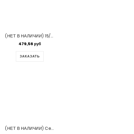
(НЕТ В НАЛИЧИИ) 15/0 Duracoat Galvanized Lt Smky Pewter-50 Gm Bg (4221)
479,56 руб
ЗАКАЗАТЬ
(НЕТ В НАЛИЧИИ) Ceylon Grey Miyuki 15/0 250gm (1866)