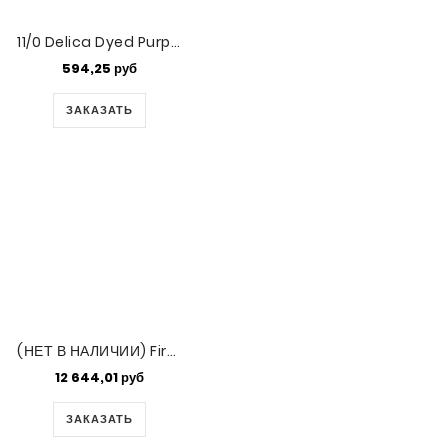
11/0 Delica Dyed Purple Silk Satin -50gm (DB1810-50)
594,25 руб
ЗАКАЗАТЬ
(НЕТ В НАЛИЧИИ) Fireline нити 6Lb 0,15мм Crystal 13,72м
12 644,01 руб
ЗАКАЗАТЬ