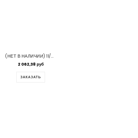
(НЕТ В НАЛИЧИИ) 11/0 Japanese Seedbeads 250gm Transparent Olive Green Ab (288)
2 062,38 руб
ЗАКАЗАТЬ