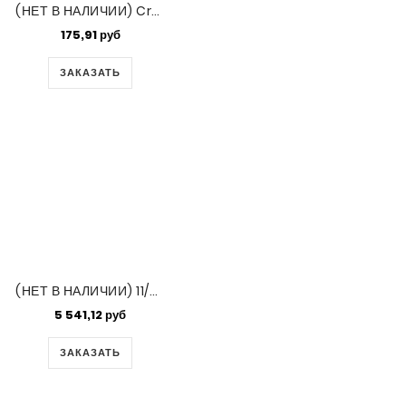
(НЕТ В НАЛИЧИИ) Crystal Ab Miyuki 15/0 250gm (250)
175,91 руб
ЗАКАЗАТЬ
(НЕТ В НАЛИЧИИ) 11/0 Round Picasso Smoky Black Matte-125 Gm/bg (4511)
5 541,12 руб
ЗАКАЗАТЬ