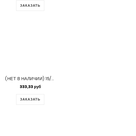
ЗАКАЗАТЬ
(НЕТ В НАЛИЧИИ) 15/0 Round Picasso Smoky Black Matte -250gm/bg (4511)
333,33 руб
ЗАКАЗАТЬ