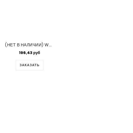
(НЕТ В НАЛИЧИИ) White Pearl Ceylon Miyuki 15/0 250gm (420)
196,43 руб
ЗАКАЗАТЬ