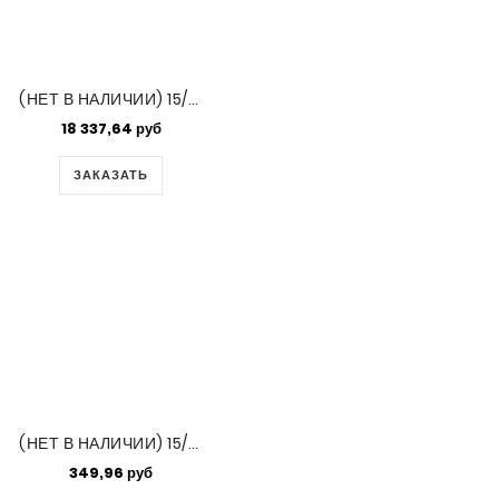
(НЕТ В НАЛИЧИИ) 15/0 Delica Opaque Orange Ab -50 Gm Bag (DBS0161)
18 337,64 руб
ЗАКАЗАТЬ
(НЕТ В НАЛИЧИИ) 15/0 Round Picasso Op Chartreuse 250 Gm Bg (4515)
349,96 руб