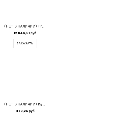
(НЕТ В НАЛИЧИИ) Fireline нити 6Lb 0,15мм Crystal 13,72м
12 644,01 руб
ЗАКАЗАТЬ
(НЕТ В НАЛИЧИИ) 15/0 Duracoat Galvanized Silver-50 Gm Bg (4201)
479,25 руб