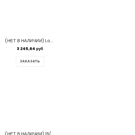
(НЕТ В НАЛИЧИИ) Long Magatama 4x7mm Matte Tr Crystal Ab-100gm (131FR)
3 245,64 руб
ЗАКАЗАТЬ
(НЕТ В НАЛИЧИИ) 15/0 Delica Gold 24k Plt -50 Gm Bg (DBS0031)