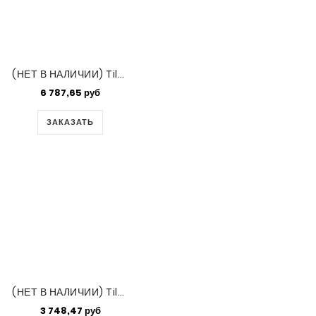
(НЕТ В НАЛИЧИИ) Tila Mix - Sun Baked Assorted Sized 50gm Bag
6 787,65 руб
ЗАКАЗАТЬ
(НЕТ В НАЛИЧИИ) Tila Mix Coral Reef Assorted Sized 50gm Bag
3 748,47 руб