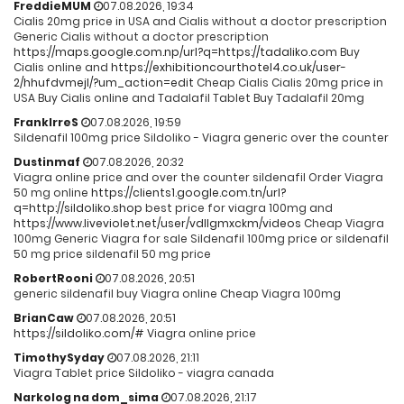
FreddieMUM
07.08.2026, 19:34
Cialis 20mg price in USA and Cialis without a doctor prescription
Generic Cialis without a doctor prescription
https://maps.google.com.np/url?q=https://tadaliko.com
Buy
Cialis online and
https://exhibitioncourthotel4.co.uk/user-
2/hhufdvmejl/?um_action=edit
Cheap Cialis Cialis 20mg price in
USA Buy Cialis online and Tadalafil Tablet Buy Tadalafil 20mg
FrankIrreS
07.08.2026, 19:59
Sildenafil 100mg price Sildoliko - Viagra generic over the counter
Dustinmaf
07.08.2026, 20:32
Viagra online price and over the counter sildenafil Order Viagra
50 mg online
https://clients1.google.com.tn/url?
q=http://sildoliko.shop
best price for viagra 100mg and
https://www.liveviolet.net/user/vdllgmxckm/videos
Cheap Viagra
100mg Generic Viagra for sale Sildenafil 100mg price or sildenafil
50 mg price sildenafil 50 mg price
RobertRooni
07.08.2026, 20:51
generic sildenafil buy Viagra online Cheap Viagra 100mg
BrianCaw
07.08.2026, 20:51
https://sildoliko.com/#
Viagra online price
TimothySyday
07.08.2026, 21:11
Viagra Tablet price Sildoliko - viagra canada
Narkolog na dom_sima
07.08.2026, 21:17