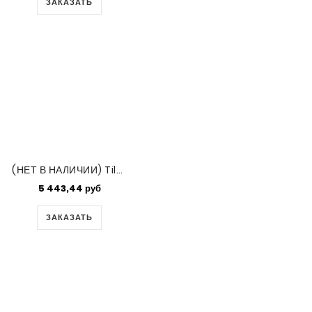
ЗАКАЗАТЬ
(НЕТ В НАЛИЧИИ) Tila Mix - Grecian Waters Assorted Sized 50gm Bag
5 443,44 руб
ЗАКАЗАТЬ