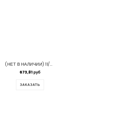
(НЕТ В НАЛИЧИИ) 11/0 Seedbead Japanese 100gm Nickel Plated 100 Gm Bg (190)
673,81 руб
ЗАКАЗАТЬ