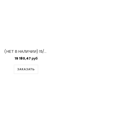
(НЕТ В НАЛИЧИИ) 15/0 Delica Matte Opq Mandarin Ab -50 Gm Bag (DBS1593)
19 180,47 руб
ЗАКАЗАТЬ