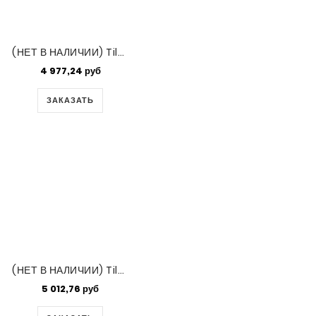
(НЕТ В НАЛИЧИИ) Tila Mix - Royal Flush Assorted Sized 50gm Bag
4 977,24 руб
ЗАКАЗАТЬ
(НЕТ В НАЛИЧИИ) Tila Mix - Waves Assorted Sized 50gm Bag
5 012,76 руб