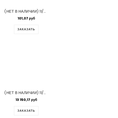
(НЕТ В НАЛИЧИИ) 11/0 Japanese Seedbeads 250gm Crystal Ab (250)
101,07 руб
ЗАКАЗАТЬ
(НЕТ В НАЛИЧИИ) 11/0 Miyuki Matte Nickel Plated (like Db 321)100gm (190F)
13 150,17 руб
ЗАКАЗАТЬ