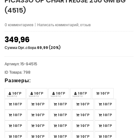
PICASSO OP CHARTREUSE 250 GM BG
(4515)
0 комментариев
|
Написать комментарий, отзыв
349,96
Сумма Орг.сбора 69,99 (20%)
Артикул: 15-94515
ID Товара: 798
Размеры:
10ГР
10ГР
10ГР
10ГР
10ГР
занято
занято
занято
занято
10ГР
10ГР
10ГР
10ГР
10ГР
10ГР
10ГР
10ГР
10ГР
10ГР
10ГР
10ГР
10ГР
10ГР
10ГР
10ГР
10ГР
10ГР
10ГР
10ГР