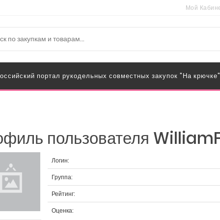
Мой Кабин
оссийский портал рукодельных совместных закупок "На крючке
филь пользователя William
Логин:
Группа:
Рейтинг:
Оценка: