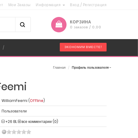
ет
Мои Заказы
Информация
Вход
/
Регистрация
КОРЗИНА
0 заказов / 0,00
"
ЭКОНОМИМ ВМЕСТЕ!
/
Главная
/
Профиль пользователя -
Feemi
WilliamFeemi (
Offline
)
Пользователи
+26
BL
все комментарии (0)