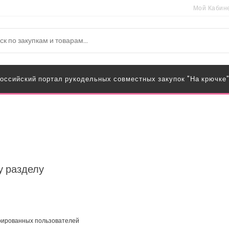
Мой Кабин
оссийский портал рукодельных совместных закупок "На крючке
у разделу
трированных пользователей