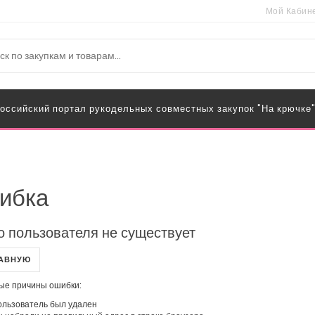
Мой Кабин
оссийский портал рукодельных совместных закупок "На крючке
ибка
о пользователя не существует
ЛАВНУЮ
ые причины ошибки:
льзователь был удален