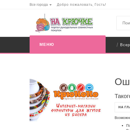
Все города
Добро пожаловать, Гость!
МЕНЮ
Всер
/
Ош
Таког
НА Г
Возможн
По