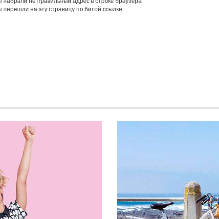
 набрали не правильный адрес в строке браузера
 перешли на эту страницу по битой ссылке