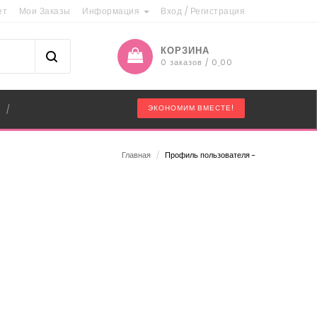
ет
Мои Заказы
Информация
Вход
/
Регистрация
КОРЗИНА
0 заказов / 0,00
"
ЭКОНОМИМ ВМЕСТЕ!
/
Главная
/
Профиль пользователя -