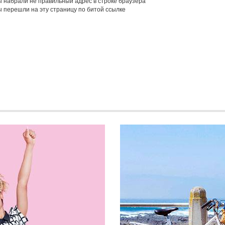
 набрали не правильный адрес в строке браузера
 перешли на эту страницу по битой ссылке