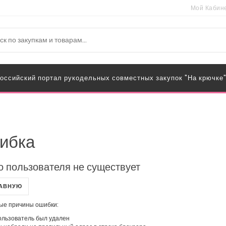
Мой Кабин
оссийский портал рукодельных совместных закупок "На крючке
ибка
о пользователя не существует
ЛАВНУЮ
ые причины ошибки:
льзователь был удален