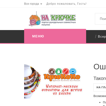
Все города
Добро пожаловать, Гость!
МЕНЮ
Всер
/
Ош
Таког
НА Г
Возможн
По