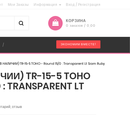
ет
Мои Заказы
Информация
Вход
/
Регистрация
КОРЗИНА
0 заказов / 0,00
"
ЭКОНОМИМ ВМЕСТЕ!
/
В НАЛИЧИИ) TR-15-5 TOHO - Round 15/0 : Transparent Lt Siam Ruby
ЧИИ) TR-15-5 TOHO
0 : TRANSPARENT LT
тарий, отзыв