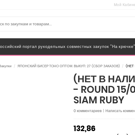
Мой Кабин
оссийский портал рукодельных совместных закупок "На крючке
Закупки
/
ЯПОНСКИЙ БИСЕР TOHO ОПТОМ. ВЫКУП: 27 (СБОР ЗАКАЗОВ)
/
(НЕТ 
(НЕТ В НАЛИ
- ROUND 15/
SIAM RUBY
0 комментариев
|
Написать коммен
132,86