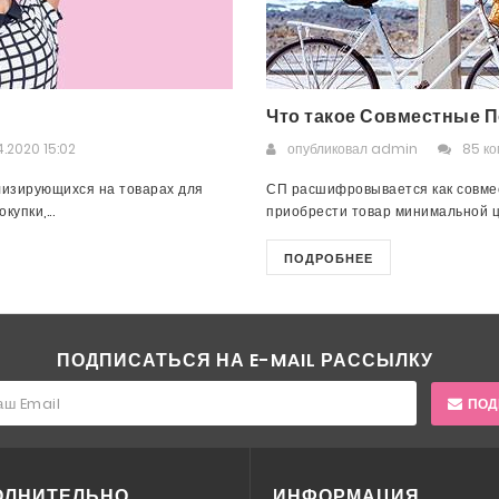
Что такое Совместные П
.2020 15:02
опубликовал
admin
85 к
лизирующихся на товарах для
СП расшифровывается как совмес
упки,...
приобрести товар минимальной це
ПОДРОБНЕЕ
ПОДПИСАТЬСЯ НА E-MAIL РАССЫЛКУ
ПОД
ОЛНИТЕЛЬНО
ИНФОРМАЦИЯ