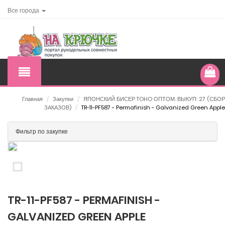
Все города
Главная
/
Закупки
/
ЯПОНСКИЙ БИСЕР TOHO ОПТОМ. ВЫКУП: 27 (СБОР
ЗАКАЗОВ)
/
TR-11-PF587 - Permafinish - Galvanized Green Apple
Фильтр по закупке
TR-11-PF587 - PERMAFINISH -
GALVANIZED GREEN APPLE