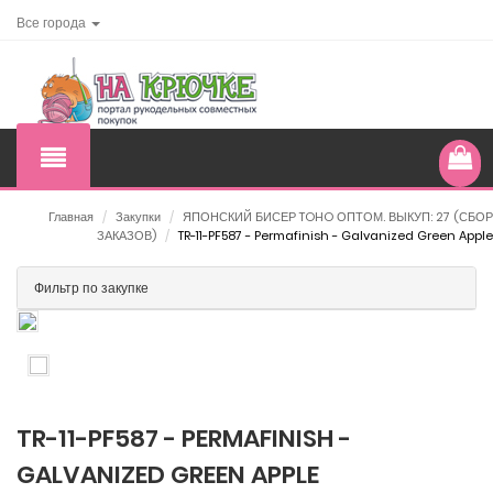
Все города
Главная
/
Закупки
/
ЯПОНСКИЙ БИСЕР TOHO ОПТОМ. ВЫКУП: 27 (СБОР
ЗАКАЗОВ)
/
TR-11-PF587 - Permafinish - Galvanized Green Apple
Фильтр по закупке
TR-11-PF587 - PERMAFINISH -
GALVANIZED GREEN APPLE