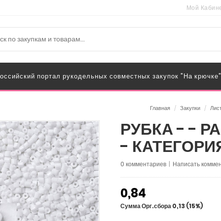
Мой Кабин
оссийский портал рукодельных совместных закупок "На крючке
Главная
/
Закупки
/
Лис
РУБКА - - РА
- КАТЕГОРИЯ 
0 комментариев
|
Написать коммен
0,84
Сумма Орг.сбора 0,13 (15%)