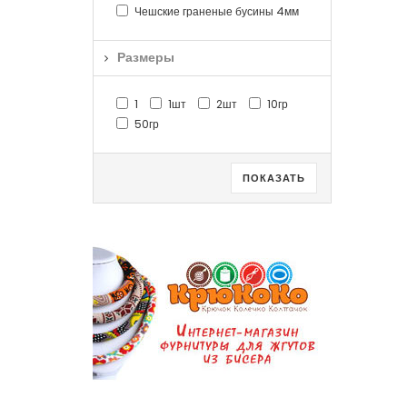
Чешские граненые бусины 4мм
Размеры
1
1шт
2шт
10гр
50гр
ПОКАЗАТЬ