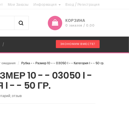
ет
Мои Заказы
Информация
Вход
/
Регистрация
КОРЗИНА
0 заказов / 0,00
"
ЭКОНОМИМ ВМЕСТЕ!
/
т ожидания
/
Рубка - - Размер 10 - - 03050 I - - Категория I - - 50 гр.
ЗМЕР 10 - - 03050 I -
I - - 50 ГР.
тарий, отзыв