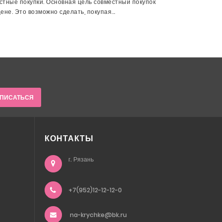
тные покупки. Основная цель совместный покупок
не. Это возможно сделать, покупая...
ПИСАТЬСЯ
КОНТАКТЫ
г. Рязань
+7(952)12-12-12-0
na-krychke@bk.ru