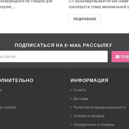
лизирующихся на товарах для
СП расшифровывается как совмес
упки,...
приобрести товар минимальной це
ПОДРОБНЕЕ
ПОДПИСАТЬСЯ НА E-MAIL РАССЫЛКУ
ПОД
ОЛНИТЕЛЬНО
ИНФОРМАЦИЯ
ки
О сайте
Доставка
е закупки
Политика конфиденциальности
Условия и правила
Определения и термины