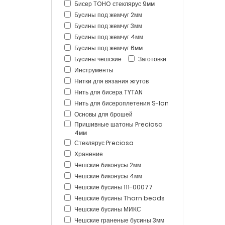
Бисер TOHO стеклярус 9мм
Бусины под жемчуг 2мм
Бусины под жемчуг 3мм
Бусины под жемчуг 4мм
Бусины под жемчуг 6мм
Бусины чешские
Заготовки
Инструменты
Нитки для вязания жгутов
Нить для бисера TYTAN
Нить для бисероплетения S-lon
Основы для брошей
Пришивные шатоны Preciosa
4мм
Стеклярус Preciosa
Хранение
Чешские биконусы 2мм
Чешские биконусы 4мм
Чешские бусины 111-00077
Чешские бусины Thorn beads
Чешские бусины МИКС
Чешские граненые бусины 3мм