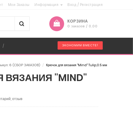
ет
Мои Заказы
Информация
Вход
/
Регистрация
КОРЗИНА
0 заказов / 0,00
"
ЭКОНОМИМ ВМЕСТЕ!
/
 Выкуп: 6 (СБОР ЗАКАЗОВ)
/
Крючок для вязания "Mind" Tulip,0.5 мм
 ВЯЗАНИЯ "MIND"
тарий, отзыв