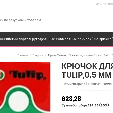
Мой Кабин
оссийский портал рукодельных совместных закупок "На крючке
Главная
/
Закупки
/
Пряжа YarnArt Canarias, крючки Clover, Tulip.
КРЮЧОК ДЛЯ
TULIP,0.5 ММ
0 комментариев
|
Написать коммен
623,28
Сумма Орг.сбора 124,66 (20%)