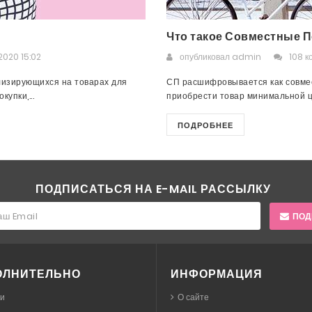
Что такое Совместные П
2020 15:02
опубликовал
admin
108 к
лизирующихся на товарах для
СП расшифровывается как совмес
упки,...
приобрести товар минимальной це
ПОДРОБНЕЕ
ПОДПИСАТЬСЯ НА E-MAIL РАССЫЛКУ
ПОД
ОЛНИТЕЛЬНО
ИНФОРМАЦИЯ
ки
О сайте