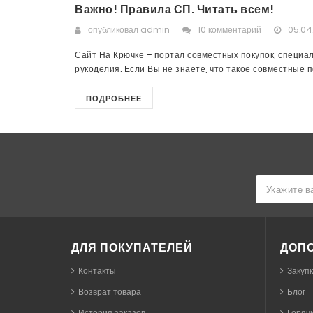
Важно! Правила СП. Читать всем!
опубликовал
admin
10 комментарий
05.04
Сайт На Крючке – портал совместных покупок, специа
рукоделия. Если Вы не знаете, что такое совместные пок
ПОДРОБНЕЕ
ДЛЯ ПОКУПАТЕЛЕЙ
ДОП
Контакты
Закуп
Возврат товара
Блог
История заказов
Горячи