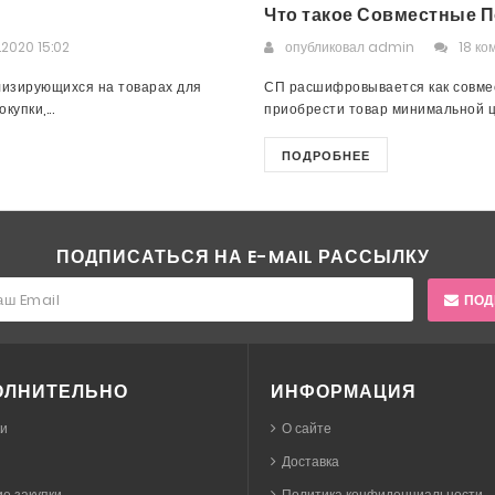
Что такое Совместные П
.2020 15:02
опубликовал
admin
18 ко
лизирующихся на товарах для
СП расшифровывается как совмес
упки,...
приобрести товар минимальной це
ПОДРОБНЕЕ
ПОДПИСАТЬСЯ НА E-MAIL РАССЫЛКУ
ПОД
ОЛНИТЕЛЬНО
ИНФОРМАЦИЯ
ки
О сайте
Доставка
е закупки
Политика конфиденциальности