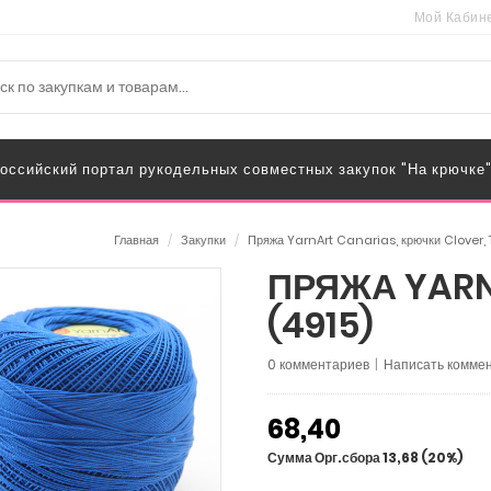
Мой Кабин
оссийский портал рукодельных совместных закупок "На крючке
Главная
/
Закупки
/
Пряжа YarnArt Canarias, крючки Clover, 
ПРЯЖА YARN
(4915)
0 комментариев
|
Написать коммен
68,40
Сумма Орг.сбора 13,68 (20%)