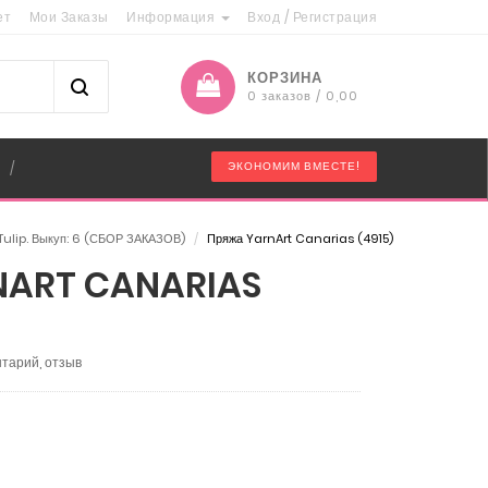
ет
Мои Заказы
Информация
Вход
/
Регистрация
КОРЗИНА
0 заказов / 0,00
"
ЭКОНОМИМ ВМЕСТЕ!
/
Tulip. Выкуп: 6 (СБОР ЗАКАЗОВ)
/
Пряжа YarnArt Canarias (4915)
ART CANARIAS
тарий, отзыв