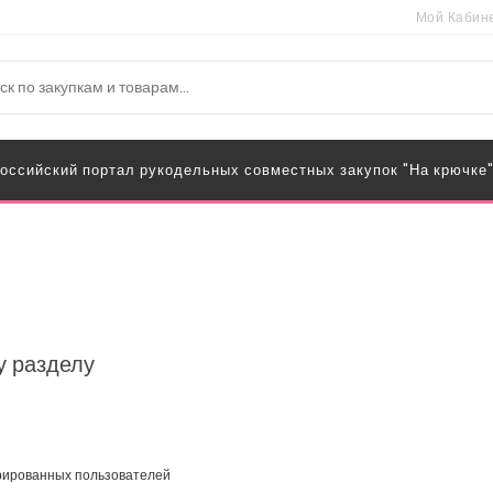
Мой Кабин
оссийский портал рукодельных совместных закупок "На крючке
у разделу
трированных пользователей