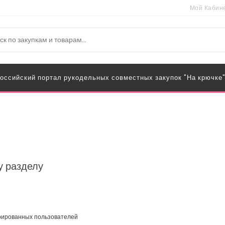
Мой Кабин
оссийский портал рукодельных совместных закупок "На крючке
у разделу
трированных пользователей