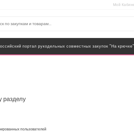
Мой Кабин
оссийский портал рукодельных совместных закупок "На крючке
у разделу
трированных пользователей