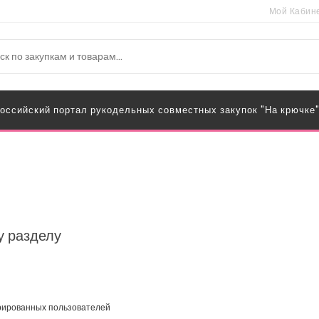
Мой Кабин
оссийский портал рукодельных совместных закупок "На крючке
у разделу
трированных пользователей