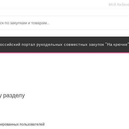
Мой Кабин
оссийский портал рукодельных совместных закупок "На крючке
у разделу
трированных пользователей