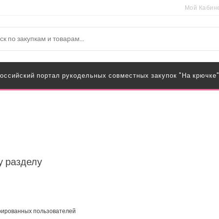
Мой Кабин
оссийский портал рукодельных совместных закупок "На крючке
у разделу
трированных пользователей