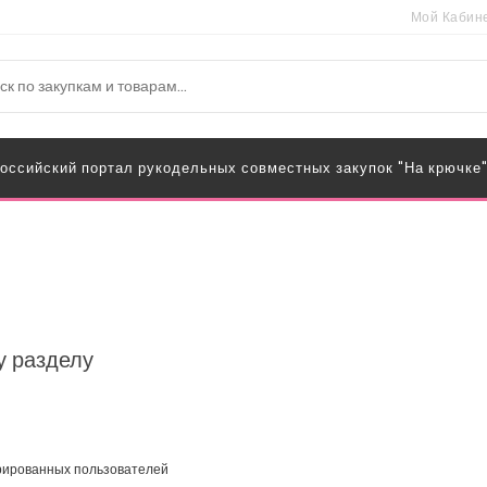
Мой Кабин
оссийский портал рукодельных совместных закупок "На крючке
у разделу
трированных пользователей