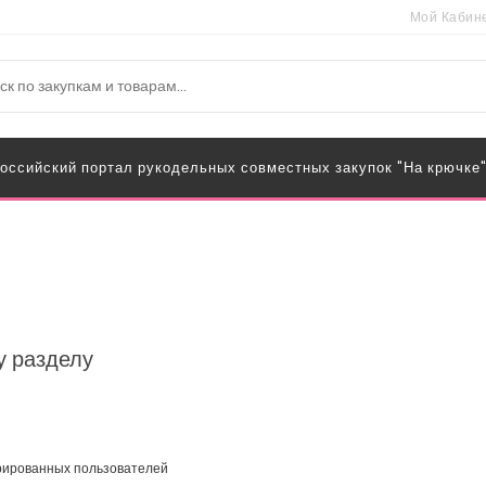
Мой Кабин
оссийский портал рукодельных совместных закупок "На крючке
у разделу
трированных пользователей