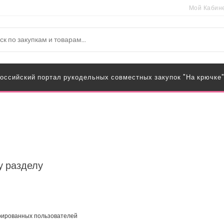
Мой Кабин
оссийский портал рукодельных совместных закупок "На крючке
у разделу
трированных пользователей