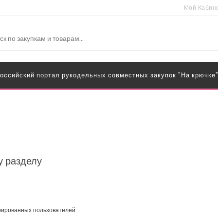
Мой Кабин
оссийский портал рукодельных совместных закупок "На крючке
у разделу
трированных пользователей