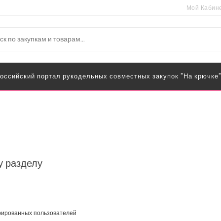
Мой Кабин
оссийский портал рукодельных совместных закупок "На крючке
у разделу
трированных пользователей