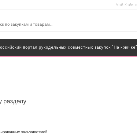
Мой Кабин
оссийский портал рукодельных совместных закупок "На крючке
у разделу
трированных пользователей