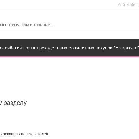
Мой Кабин
оссийский портал рукодельных совместных закупок "На крючке
у разделу
трированных пользователей