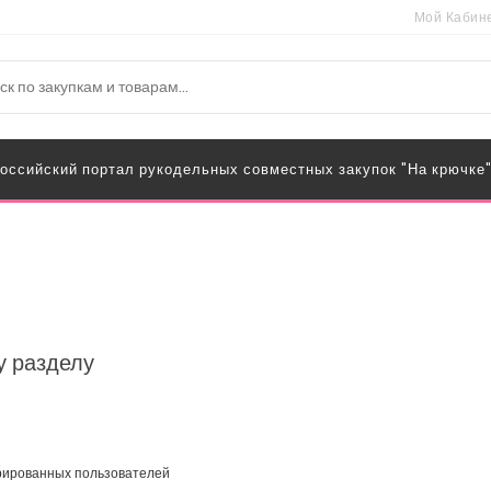
Мой Кабин
оссийский портал рукодельных совместных закупок "На крючке
у разделу
трированных пользователей