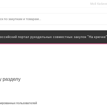
Мой Кабин
оссийский портал рукодельных совместных закупок "На крючке
у разделу
трированных пользователей