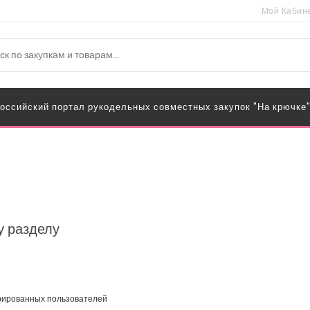
Мой Кабин
оссийский портал рукодельных совместных закупок "На крючке
у разделу
трированных пользователей