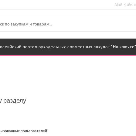
Мой Кабин
оссийский портал рукодельных совместных закупок "На крючке
у разделу
трированных пользователей