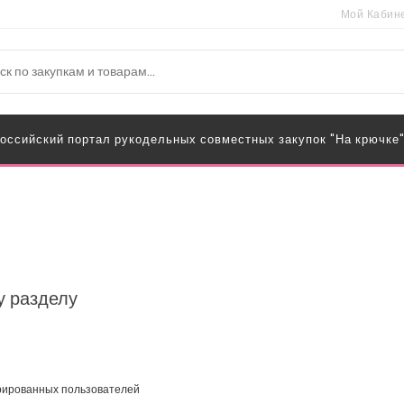
Мой Кабин
оссийский портал рукодельных совместных закупок "На крючке
у разделу
трированных пользователей