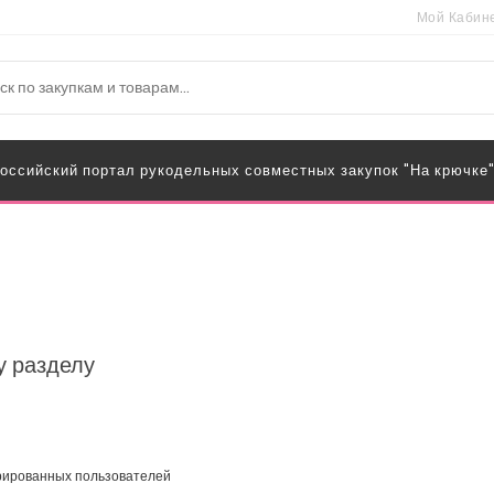
Мой Кабин
оссийский портал рукодельных совместных закупок "На крючке
у разделу
трированных пользователей