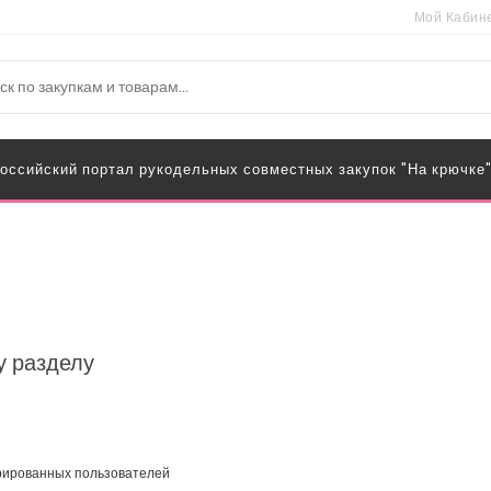
Мой Кабин
оссийский портал рукодельных совместных закупок "На крючке
у разделу
трированных пользователей