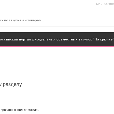
Мой Кабин
оссийский портал рукодельных совместных закупок "На крючке
у разделу
трированных пользователей