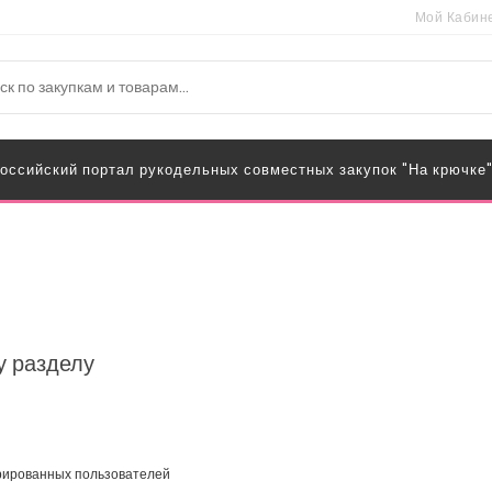
Мой Кабин
оссийский портал рукодельных совместных закупок "На крючке
у разделу
трированных пользователей