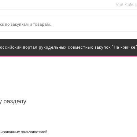
Мой Кабин
оссийский портал рукодельных совместных закупок "На крючке
у разделу
трированных пользователей