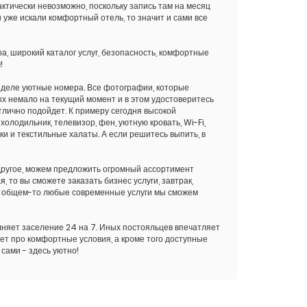
ктически невозможно, поскольку запись там на месяц
 уже искали комфортный отель, то значит и сами все
ра, широкий каталог услуг, безопасность, комфортные
!
 деле уютные номера. Все фотографии, которые
ых немало на текущий момент и в этом удостоверитесь
тлично подойдет. К примеру сегодня высокой
олодильник, телевизор, фен, уютную кровать, Wi-Fi,
ки и текстильные халаты. А если решитесь выпить, в
е другое, можем предложить огромный ассортимент
ая
, то вы сможете заказать бизнес услуги, завтрак,
. В общем-то любые современные услуги мы сможем
лняет заселение 24 на 7. Иных постояльцев впечатляет
шет про комфортные условия, а кроме того доступные
сами - здесь уютно!