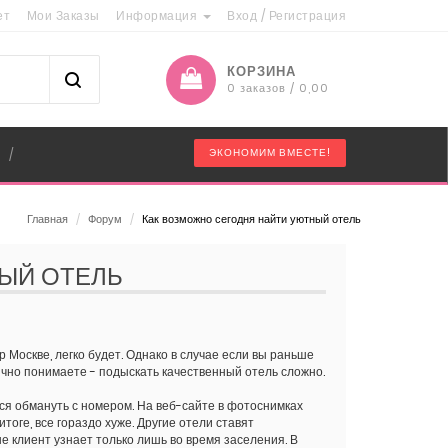
ет
Мои Заказы
Информация
Вход
/
Регистрация
КОРЗИНА
0 заказов / 0,00
"
ЭКОНОМИМ ВМЕСТЕ!
/
Главная
/
Форум
/
Как возможно сегодня найти уютный отель
ЫЙ ОТЕЛЬ
р Москве, легко будет. Однако в случае если вы раньше
ично понимаете - подыскать качественный отель сложно.
ся обмануть с номером. На веб-сайте в фотоснимках
тоге, все гораздо хуже. Другие отели ставят
 клиент узнает только лишь во время заселения. В