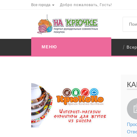
Все города
Добро пожаловать, Гость!
МЕНЮ
Всер
/
КА
Прос
Отв