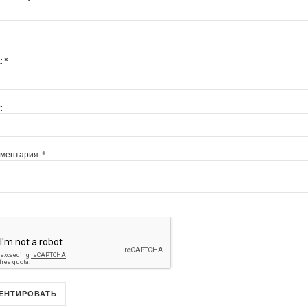
:
*
:
мментария:
*