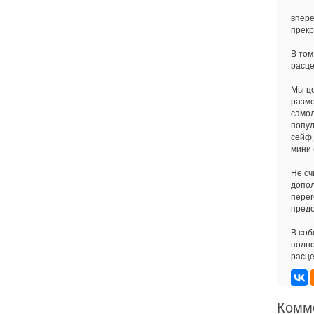
впере
прекр
В том
расце
Мы це
разме
самол
попул
сейф,
мини 
Не сч
допол
перег
предо
В соб
полно
расце
Комм