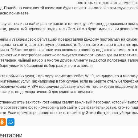
некоторых отелях снять номер пра
д. Подобных сложностей возможно будет описать немало и в том случае, если
асно понимаете.
 случае, если вы найти рассчитываете гостиницу в Москве, где: красивые номе
нки, грамотный персонал, тогда отель Gentalion будет идеальным решением
ним и уважаем свою репутацию, предоставляя каждому постояльцу на самом
щены на сайте, соответствуют реальности. Прочитайте отзывы в сети, котор
ично. Гибкая же ценовая политика позволяет клиенту подыскать номер, что о
ярностью и востребованностью пользуется комфорт номер, где вы встретите: х
 телефон, чайный набор и многое другое. Клиенту выдаются полотенца, тапоч
баре увидите обширный выбор различного алкоголя.
итая обычных услуг, к примеру: косметика, сейф, Wi-Fi, кондиционер и много
нительных услуг. Так например в том случае, если выберите
отель белорусск
оворную комнату, SPA процедуры, доставку а кроме того визовую поддержку
ставить по демократической для клиента стоимости.
ственных отзывах гости гостиницы хвалят вежливый персонал, который выпо
е соответствие фото номеров на веб сайте, с действительностью. Кто-то пи
нки. Если примете решение посетить гостиницу Gentalion, значит убедитесь 
ентарии