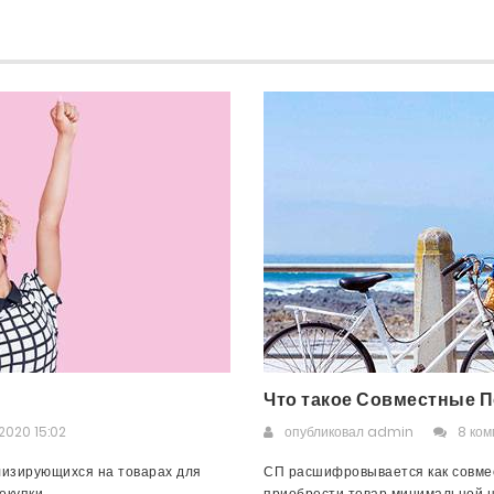
Что такое Совместные П
2020 15:02
опубликовал
admin
8 ко
лизирующихся на товарах для
СП расшифровывается как совмес
упки,...
приобрести товар минимальной це