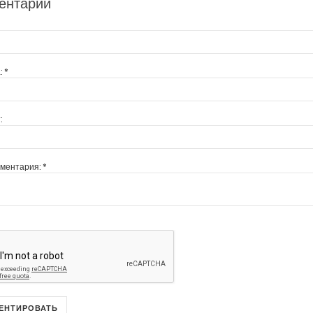
ентарии
:
*
:
мментария:
*