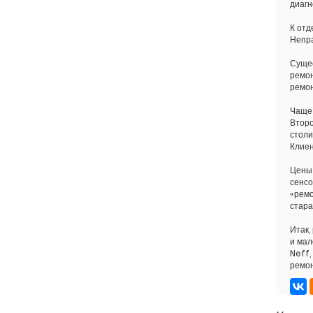
диагн
К отд
Непра
Сущес
ремон
ремон
Чаще 
Второ
столи
Клиен
Цены 
сенсо
«ремо
стара
Итак,
и мал
Neff,
ремон