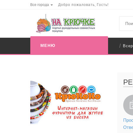
Все города
Добро пожаловать, Гость!
МЕНЮ
Всер
/
РЕ
Прос
Отв