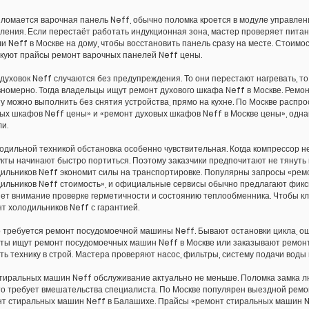
 ломается варочная панель Neff, обычно поломка кроется в модуле управлени
ления. Если перестаёт работать индукционная зона, мастер проверяет питан
и Neff в Москве на дому, чтобы восстановить панель сразу на месте. Стоимо
куют прайсы ремонт варочных панелей Neff цены.
духовок Neff случаются без предупреждения. То они перестают нагревать, то
номерно. Тогда владельцы ищут ремонт духового шкафа Neff в Москве. Ремон
у можно выполнить без снятия устройства, прямо на кухне. По Москве распр
ых шкафов Neff цены» и «ремонт духовых шкафов Neff в Москве цены», одна
и.
одильной техникой обстановка особенно чувствительная. Когда компрессор не
кты начинают быстро портиться. Поэтому заказчики предпочитают не тянуть
ильников Neff экономит силы на транспортировке. Популярны запросы «рем
ильников Neff стоимость», и официальные сервисы обычно предлагают фикс
ет внимание проверке герметичности и состоянию теплообменника. Чтобы кл
т холодильников Neff с гарантией.
 требуется ремонт посудомоечной машины Neff. Бывают остановки цикла, ош
ты ищут ремонт посудомоечных машин Neff в Москве или заказывают ремонт
ть технику в строй. Мастера проверяют насос, фильтры, систему подачи воды 
тиральных машин Neff обслуживание актуально не меньше. Поломка замка лю
то требует вмешательства специалиста. По Москве популярен выездной ремо
т стиральных машин Neff в Балашихе. Прайсы «ремонт стиральных машин Ne