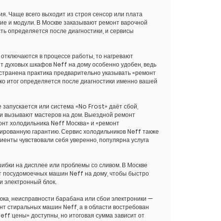
я. Чаще всего выходит из строя сенсор или плата
ие и модули. В Москве заказывают ремонт варочной
сть определяется после диагностики, и сервисы
 отключаются в процессе работы, то нагревают
т духовых шкафов Neff на дому особенно удобен, ведь
остранена практика предварительно указывать «ремонт
ко итог определяется после диагностики именно вашей
 запускается или система «No Frost» даёт сбой,
 и вызывают мастеров на дом. Выездной ремонт
онт холодильника Neff Москва» и «ремонт
ированную гарантию. Сервис холодильников Neff также
иенты чувствовали себя уверенно, популярна услуга
ибки на дисплее или проблемы со сливом. В Москве
 посудомоечных машин Neff на дому, чтобы быстро
и электронный блок.
ка, неисправности барабана или сбои электроники —
нт стиральных машин Neff, а в области востребован
ff цены» доступны, но итоговая сумма зависит от