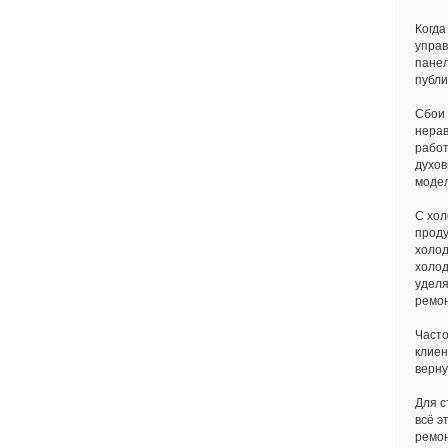
Когда
управ
панел
публи
Сбои 
нерав
работ
духов
модел
С хол
проду
холод
холод
уделя
ремон
Часто
клиен
верну
Для с
всё э
ремон