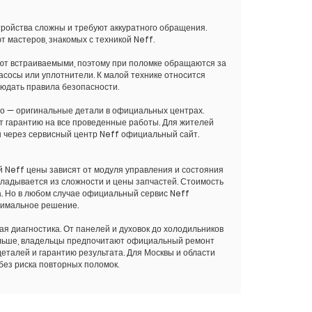
тройства сложны и требуют аккуратного обращения.
 мастеров, знакомых с техникой Neff.
ют встраиваемыми, поэтому при поломке обращаются за
сосы или уплотнители. К малой технике относится
людать правила безопасности.
о — оригинальные детали в официальных центрах.
ет гарантию на все проведенные работы. Для жителей
н через сервисный центр Neff официальный сайт.
 Neff цены зависят от модуля управления и состояния
кладывается из сложности и цены запчастей. Стоимость
. Но в любом случае официальный сервис Neff
тимальное решение.
ая диагностика. От панелей и духовок до холодильников
дольше, владельцы предпочитают официальный ремонт
еталей и гарантию результата. Для Москвы и области
без риска повторных поломок.