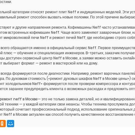
остики.
ельной категории относят ремонт плит Neff и индукционных моделей. Эти ус
вильный ремонт способен вызвать новые поломки. По этой причине выбирают
твуют и другие направления ремонта. Кофемашины Neff часто устанавлива
том встроенных кофемашин Neff. Чаще всего заменяют заварочные блоки, на
т микроволновой печи Neff и ремонт печей Neff, где необходимо строго соб
всего обращаются именно в официальный сервис Neff. Первое преимуществ
й плюс — обучение и специализация инженеров. В-третьих, заказчик получа
цы доступен сервисный центр Neff в Москве, а заявки можно оставить онлай
т выбирает формат — ремонт в мастерской или на дому.
всегда формируются после диагностики. Например, ремонт варочных панелей
ра. По духовкам стоимость («ремонт духовых шкафов Neff в Москве цены») с
нт холодильников Neff» формируется после проверки компрессора и контура
ется заранее предупредить клиента о возможных расходах и предложить оп
ремонт neff в Москве
— это не только замена деталей, но и квалифицированн
ой техники — у каждой категории свои нюансы. Чтобы техника прослужила 
 который сочетает профессиональный подход, использование оригинальных д
т Neff в Москве актуален как способ получить качественное восстановление 