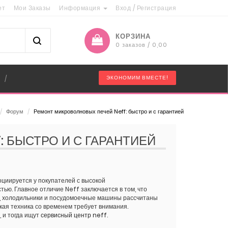
ет
Мои Заказы
Информация
Вход
/
Регистрация
КОРЗИНА
0 заказов / 0,00
"
ЭКОНОМИМ ВМЕСТЕ!
/
/
Форум
/
Ремонт микроволновых печей Neff: быстро и с гарантией
 БЫСТРО И С ГАРАНТИЕЙ
оциируется у покупателей с высокой
ью. Главное отличие Neff заключается в том, что
, холодильники и посудомоечные машины рассчитаны
кая техника со временем требует внимания.
 и тогда ищут
сервисный центр neff
.