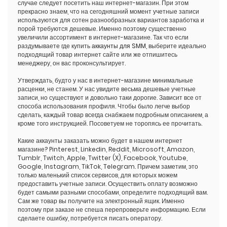
случае следует посетить наш интернет-магазин. При этом
прекрасно знаем, что на сегодняшний момент учетные записи
используются для сотен разнообразных вариантов заработка и
порой требуются дешевые. Именно поэтому существенно
увеличили ассортимент в интернет-магазине. Так что если
раздумываете где купить
аккаунты для SMM
, выберите идеально
подходящий товар интернет сайте или же отпишитесь
менеджеру, он вас проконсультирует.
Утверждать, будто у нас в интернет-магазине минимальные
расценки, не станем. У нас увидите весьма дешевые учетные
записи, но существуют и довольно таки дорогие. Зависит все от
способа использования профиля. Чтобы было легче выбор
сделать, каждый товар всегда снабжаем подробным описанием, а
кроме того инструкцией. Посоветуем не торопясь ее прочитать.
Какие аккаунты заказать можно будет в нашем интернет
магазине? Pinterest, Linkedin, Reddit, Microsoft, Amazon,
Tumblr, Twitch, Apple, Twitter (X), Facebook, Youtube,
Google, Instagram, TikTok, Telegram. Причем заметим, это
только маленький список сервисов, для которых можем
предоставить учетные записи. Осуществить оплату возможно
будет самыми разными способами, определите подходящий вам.
Сам же товар вы получите на электронный ящик. Именно
поэтому при заказе не спеша перепроверьте информацию. Если
сделаете ошибку, потребуется писать оператору.