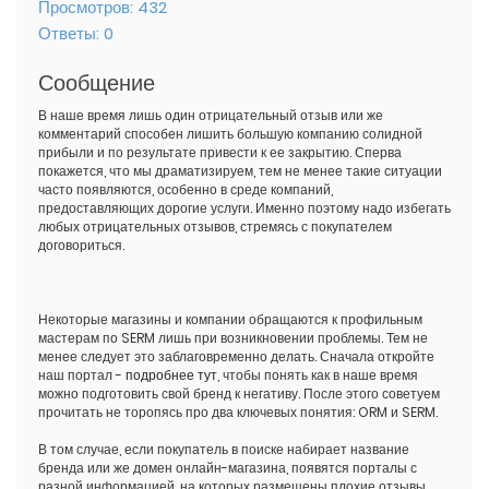
Просмотров:
432
Ответы:
0
Сообщение
В наше время лишь один отрицательный отзыв или же
комментарий способен лишить большую компанию солидной
прибыли и по результате привести к ее закрытию. Сперва
покажется, что мы драматизируем, тем не менее такие ситуации
часто появляются, особенно в среде компаний,
предоставляющих дорогие услуги. Именно поэтому надо избегать
любых отрицательных отзывов, стремясь с покупателем
договориться.
Некоторые магазины и компании обращаются к профильным
мастерам по SERM лишь при возникновении проблемы. Тем не
менее следует это заблаговременно делать. Сначала откройте
наш портал -
подробнее тут
, чтобы понять как в наше время
можно подготовить свой бренд к негативу. После этого советуем
прочитать не торопясь про два ключевых понятия: ORM и SERM.
В том случае, если покупатель в поиске набирает название
бренда или же домен онлайн-магазина, появятся порталы с
разной информацией, на которых размещены плохие отзывы.