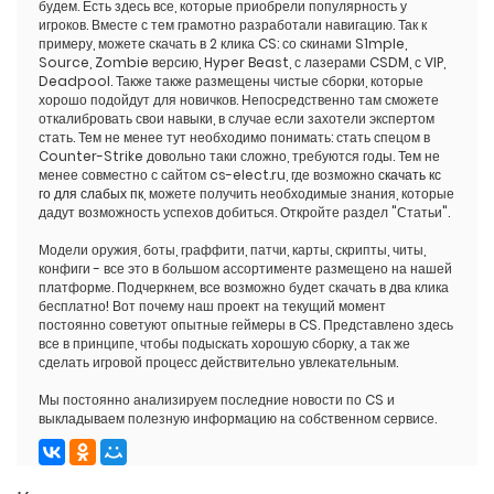
будем. Есть здесь все, которые приобрели популярность у
игроков. Вместе с тем грамотно разработали навигацию. Так к
примеру, можете скачать в 2 клика CS: со скинами S1mple,
Source, Zombie версию, Hyper Beast, с лазерами CSDM, с VIP,
Deadpool. Также также размещены чистые сборки, которые
хорошо подойдут для новичков. Непосредственно там сможете
откалибровать свои навыки, в случае если захотели экспертом
стать. Тем не менее тут необходимо понимать: стать спецом в
Counter-Strike довольно таки сложно, требуются годы. Тем не
менее совместно с сайтом cs-elect.ru, где возможно
скачать кс
го для слабых пк
, можете получить необходимые знания, которые
дадут возможность успехов добиться. Откройте раздел "Статьи".
Модели оружия, боты, граффити, патчи, карты, скрипты, читы,
конфиги - все это в большом ассортименте размещено на нашей
платформе. Подчеркнем, все возможно будет скачать в два клика
бесплатно! Вот почему наш проект на текущий момент
постоянно советуют опытные геймеры в CS. Представлено здесь
все в принципе, чтобы подыскать хорошую сборку, а так же
сделать игровой процесс действительно увлекательным.
Мы постоянно анализируем последние новости по CS и
выкладываем полезную информацию на собственном сервисе.