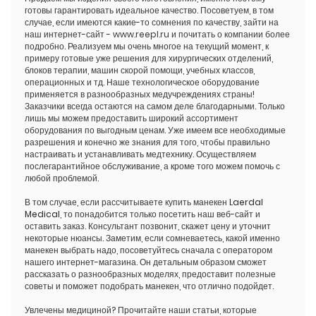
готовы гарантировать идеальное качество. Посоветуем, в том
случае, если имеются какие-то сомнения по качеству, зайти на
наш интернет-сайт - www.reepl.ru и почитать о компании более
подробно. Реализуем мы очень многое на текущий момент, к
примеру готовые уже решения для хирургических отделений,
блоков терапии, машин скорой помощи, учебных классов,
операционных и тд. Наше технологическое оборудование
применяется в разнообразных медучреждениях страны!
Заказчики всегда остаются на самом деле благодарными. Только
лишь мы можем предоставить широкий ассортимент
оборудования по выгодным ценам. Уже имеем все необходимые
разрешения и конечно же знания для того, чтобы правильно
настраивать и устанавливать медтехнику. Осуществляем
послегарантийное обслуживание, а кроме того можем помочь с
любой проблемой.
В том случае, если рассчитываете купить манекен
Laerdal
Medical
, то понадобится только посетить наш веб-сайт и
оставить заказ. Консультант позвонит, скажет цену и уточнит
некоторые нюансы. Заметим, если сомневаетесь, какой именно
манекен выбрать надо, посоветуйтесь сначала с оператором
нашего интернет-магазина. Он детальным образом сможет
рассказать о разнообразных моделях, предоставит полезные
советы и поможет подобрать манекен, что отлично подойдет.
Увлечены медициной? Прочитайте наши статьи, которые