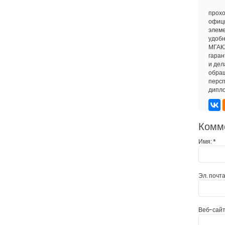
прохо
офици
элеме
удобн
МГАКХ
гаран
и дел
обращ
персп
дипло
Комм
Имя:
*
Эл. почта
Веб-сайт