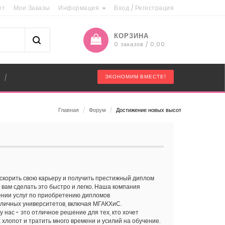
ет
Мои Заказы
Информация
Вход
/
Регистрация
КОРЗИНА
0 заказов / 0,00
"
ЭКОНОМИМ ВМЕСТЕ!
/
Главная
/
Форум
/
Достижение новых высот
скорить свою карьеру и получить престижный диплом
вам сделать это быстро и легко. Наша компания
ении услуг по приобретению дипломов
личных университетов, включая МГАКХиС.
нас - это отличное решение для тех, кто хочет
хлопот и тратить много времени и усилий на обучение.