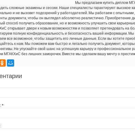
Мы предлагаем купить диплом МГ
дить сложные экзамены и сессии. Наши специалисты гарантируют высокое ка
ально и не вызовет подозрений у работодателей. Мы работаем с опытными 
нты документа, чтобы он выглядел абсолютно реалистично. Приобретение ди
ый способ получить образование, но и возможность улучшить свои карьерны
иС открывает двери к новым возможностям и позволяет претендовать на б
тируем полную конфиденциальность и безопасность вашей информации. Мы 
аем все возможное, чтобы защитить его личные данные. Если вы хотите прио
айтесь к нам. Мы поможем вам быстро и легально получить документ, которы
ективы. Не упускайте свой шанс на успешную карьеру и профессиональное ра
м МГАКХиС без лишних заморочек. Вместе мы сделаем вашу мечту о прести
ентарии
:
*
: