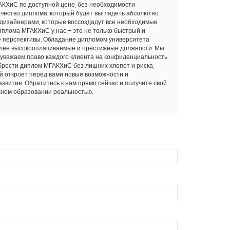
АКХиС по доступной цене, без необходимости
чество диплома, который будет выглядеть абсолютно
дизайнерами, которые воссоздадут все необходимые
плома МГАКХиС у нас – это не только быстрый и
е перспективы. Обладание дипломом университета
олее высокооплачиваемые и престижные должности. Мы
уважаем право каждого клиента на конфиденциальность
брести диплом МГАКХиС без лишних хлопот и риска,
й откроет перед вами новые возможности и
звитие. Обратитесь к нам прямо сейчас и получите свой
жном образовании реальностью.