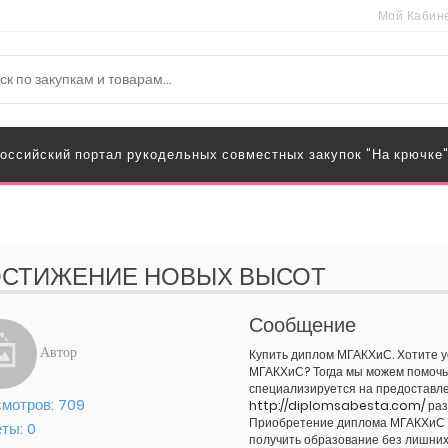
Мой Кабин
оссийский портал рукодельных совместных закупок "На крючке
СТИЖЕНИЕ НОВЫХ ВЫСОТ
Сообщение
Автор
Купить диплом МГАКХиС. Хотите у
МГАКХиС? Тогда мы можем помочь 
специализируется на предоставл
мотров:
709
http://diplomsabesta.com/
раз
Приобретение диплома МГАКХиС у 
еты:
0
получить образование без лишних 