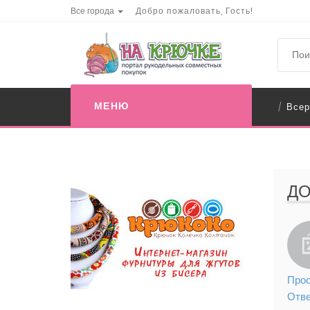
Все города
Добро пожаловать, Гость!
МЕНЮ
Всер
/
ДО
Прос
Отв