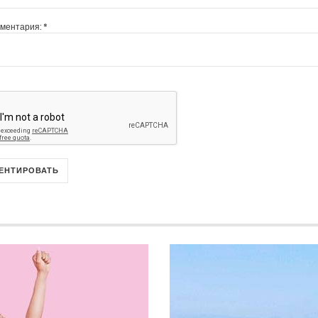
мментария:
*