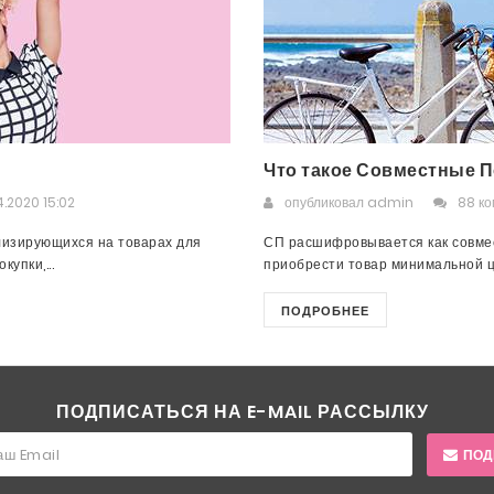
Что такое Совместные П
.2020 15:02
опубликовал
admin
88 к
лизирующихся на товарах для
СП расшифровывается как совмес
упки,...
приобрести товар минимальной це
ПОДРОБНЕЕ
ПОДПИСАТЬСЯ НА E-MAIL РАССЫЛКУ
ПОД