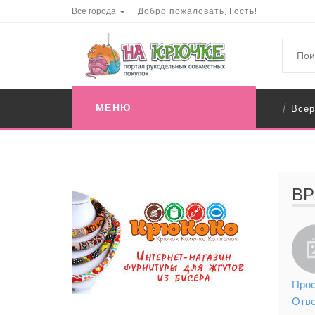
Все города
Добро пожаловать, Гость!
МЕНЮ
Всер
/
ВР
Прос
Отв