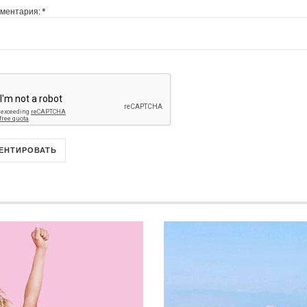
мментария:
*