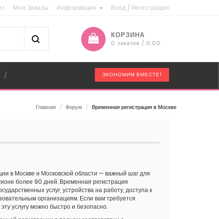
ет
Мои Заказы
Информация
Вход
/
Регистрация
КОРЗИНА
0 заказов / 0,00
"
ЭКОНОМИМ ВМЕСТЕ!
/
Главная
/
Форум
/
Временная регистрация в Москве
и в Москве и Московской области — важный шаг для
егионе более 90 дней. Временная регистрация
сударственных услуг, устройства на работу, доступа к
зовательным организациям. Если вам требуется
с эту услугу можно быстро и безопасно.