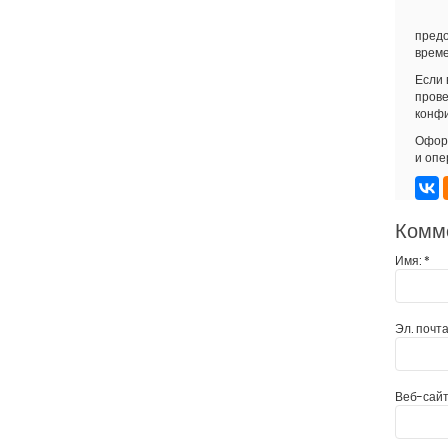
предо
време
Если 
прове
конфи
Оформ
и опе
Комм
Имя:
*
Эл. почта
Веб-сайт