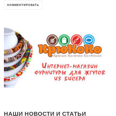
НАШИ НОВОСТИ И СТАТЬИ