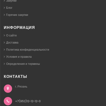
Закупки
Блог
Горячие закупки
ИНФОРМАЦИЯ
О сайте
Доставка
Политика конфиденциальности
Условия и правила
Определения и термины
КОНТАКТЫ
г. Рязань
+7(952)12-12-12-0