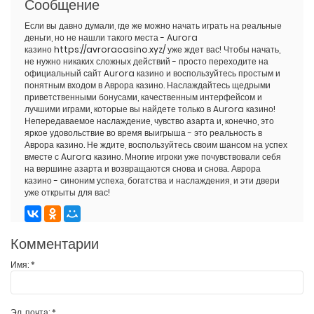
Сообщение
Если вы давно думали, где же можно начать играть на реальные
деньги, но не нашли такого места - Aurora
казино
https://avroracasino.xyz/
уже ждет вас! Чтобы начать,
не нужно никаких сложных действий - просто переходите на
официальный сайт Aurora казино и воспользуйтесь простым и
понятным входом в Аврора казино. Наслаждайтесь щедрыми
приветственными бонусами, качественным интерфейсом и
лучшими играми, которые вы найдете только в Aurora казино!
Непередаваемое наслаждение, чувство азарта и, конечно, это
яркое удовольствие во время выигрыша - это реальность в
Аврора казино. Не ждите, воспользуйтесь своим шансом на успех
вместе с Aurora казино. Многие игроки уже почувствовали себя
на вершине азарта и возвращаются снова и снова. Аврора
казино - синоним успеха, богатства и наслаждения, и эти двери
уже открыты для вас!
Комментарии
Имя:
*
Эл. почта:
*