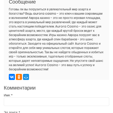
Сообщение
Готовы ли вы погрузиться в увлекательный мир азарта и
богатства? Ведь
aurora casino
- это ключ к вашим сокровищам
и волнениям! Аврора казино - это не просто игровая площадка,
это ворота в уникальный мир развлечений, где каждый может
стать настоящим победителем. Aurora Casino - это оазис для
ценителей азарта, место, где каждый крутой бросок ведет к
бескрайним возможностям. Игры казино Аврора погрузят вас в
атмосферу азарта, где каждый спин барабанов - это шанс
обогатиться. Заходите на официальный сайт Aurora Casino и
откройте для себя мир уникальных слотов, которые поражают
своей оригинальностью. Так вы не найдете обыденных и избитых
игр - только эксклюзивные, тщательно отобранные слоты,
которые дарят неповторимые ощущения. Не упустите свой шанс
на великий успех! Aurora Casino - это ваш путь к успеху и
бескрайним возможностям!
Комментарии
Имя:
*
Эл. почта:
*